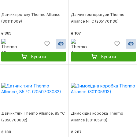
Датчик протоку Thermo Alliance
Датчик температури Thermo
(301111009)
Alliance NTC (2051701130)
₴
365
₴
167
Купити
Купити
Датчик тяги Thermo Alliance, 85 °С
Димохідна коробка Thermo
(2050703032)
Alliance (301105913)
₴
130
₴
287