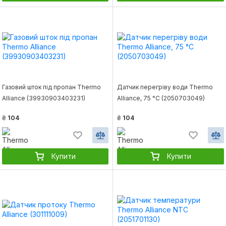
Газовий шток під пропан Thermo
Датчик перегріву води Thermo
Alliance (39930903403231)
Alliance, 75 °С (2050703049)
₴
104
₴
104
Купити
Купити