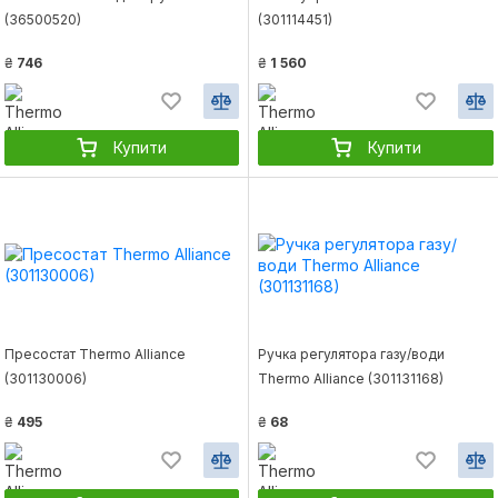
(36500520)
(301114451)
₴
746
₴
1 560
Купити
Купити
Пресостат Thermo Alliance
Ручка регулятора газу/води
(301130006)
Thermo Alliance (301131168)
₴
495
₴
68