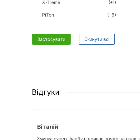
X-Treme
(+1)
PiTon
(+6)
Застосувати
Скинути всі
Відгуки
Віталій
Змивка супер, фарбу підриває прямо на очах, 