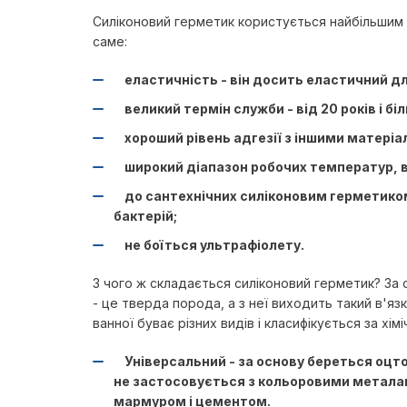
Силіконовий герметик користується найбільшим п
саме:
еластичність - він досить еластичний дл
великий термін служби - від 20 років і бі
хороший рівень адгезії з іншими матеріал
широкий діапазон робочих температур, ві
до сантехнічних силіконовим герметиком 
бактерій;
не боїться ультрафіолету.
З чого ж складається силіконовий герметик? За о
- це тверда порода, а з неї виходить такий в'язк
ванної буває різних видів і класифікується за хім
Універсальний - за основу береться оцтов
не застосовується з кольоровими металам
мармуром і цементом.