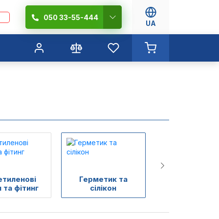
050 33-55-444
UA
етиленові
Герметик та
Сифони, тра
 та фітинг
сілікон