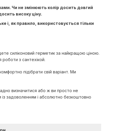
лами. Чи не змінюють колір досить довгий
досить високу ціну.
ке і, як правило, використовується тільки
йдете силіконовий герметик за найкращою ціною.
 роботи з сантехікой.
омфортно підібрати свій варіант. Ми
ладно визначитися або ж ви просто не
ни із задоволенням і абсолютно безкоштовно
грн.