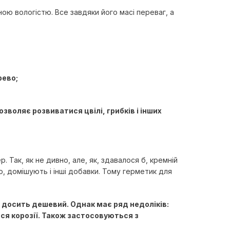
ою вологістю. Все завдяки його масі переваг, а
рево;
оляє розвиватися цвілі, грибків і інших
 Так, як не дивно, але, як, здавалося б, кремній
го, домішують і інші добавки. Тому герметик для
 досить дешевий. Однак має ряд недоліків:
ся корозії. Також застосовуються з