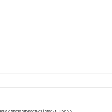
вона одразу здувається і злазить шубою.