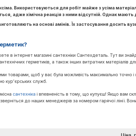
ксіма. Використовуються для робіт майже з усіма матеріа
ться, адже хімічна реакція з ними відсутній. Однак мають 
иготовляють на основі амінів. Їх застосування досить вузь
герметик?
ете в інтернет магазині сантехніки Сантехдеталь. Тут ви зна
технічних герметиків, а також інших витратних матеріалів для
и товарами, щоб у вас була можливість максимально точно і к
ою кур'єрських служб.
якісна
сантехніка
і впевненість в тому, що купуєш! Якщо вам ск
 зверніться до наших менеджерів за номером гарячої лінії. Во
Ціна, 