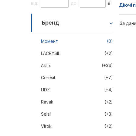
від:
до:
₴
Діючі п
Бренд
За дани
Момент
(0)
LACRYSIL
(+2)
Akfix
(+34)
Ceresit
(+7)
LIDZ
(+4)
Ravak
(+2)
Selsil
(+3)
Virok
(+2)