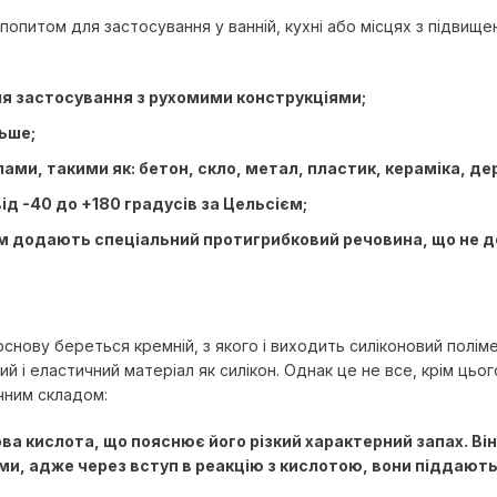
опитом для застосування у ванній, кухні або місцях з підвищен
я застосування з рухомими конструкціями;
льше;
ами, такими як: бетон, скло, метал, пластик, кераміка, де
д -40 до +180 градусів за Цельсієм;
додають спеціальний протигрибковий речовина, що не дозв
снову береться кремній, з якого і виходить силіконовий полімер.
ий і еластичний матеріал як силікон. Однак це не все, крім цьо
ічним складом:
а кислота, що пояснює його різкий характерний запах. Він
и, адже через вступ в реакцію з кислотою, вони піддають