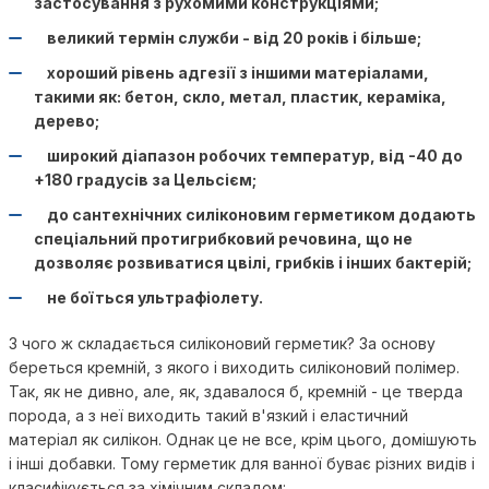
застосування з рухомими конструкціями;
великий термін служби - від 20 років і більше;
хороший рівень адгезії з іншими матеріалами,
такими як: бетон, скло, метал, пластик, кераміка,
дерево;
широкий діапазон робочих температур, від -40 до
+180 градусів за Цельсієм;
до сантехнічних силіконовим герметиком додають
спеціальний протигрибковий речовина, що не
дозволяє розвиватися цвілі, грибків і інших бактерій;
не боїться ультрафіолету.
З чого ж складається силіконовий герметик? За основу
береться кремній, з якого і виходить силіконовий полімер.
Так, як не дивно, але, як, здавалося б, кремній - це тверда
порода, а з неї виходить такий в'язкий і еластичний
матеріал як силікон. Однак це не все, крім цього, домішують
і інші добавки. Тому герметик для ванної буває різних видів і
класифікується за хімічним складом: