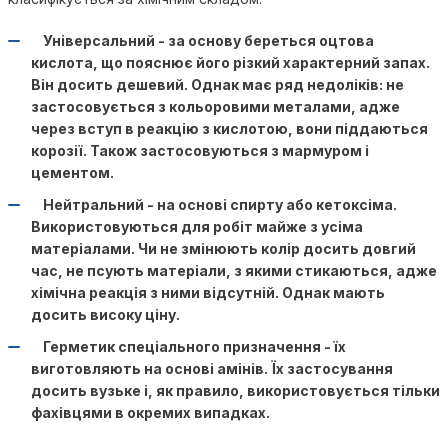
Універсальний - за основу береться оцтова
кислота, що пояснює його різкий характерний запах.
Він досить дешевий. Однак має ряд недоліків: не
застосовується з кольоровими металами, адже
через вступ в реакцію з кислотою, вони піддаються
корозії. Також застосовуються з мармуром і
цементом.
Нейтральний - на основі спирту або кетоксіма.
Використовуються для робіт майже з усіма
матеріалами. Чи не змінюють колір досить довгий
час, не псують матеріали, з якими стикаються, адже
хімічна реакція з ними відсутній. Однак мають
досить високу ціну.
Герметик спеціального призначення - їх
виготовляють на основі амінів. Їх застосування
досить вузьке і, як правило, використовується тільки
фахівцями в окремих випадках.