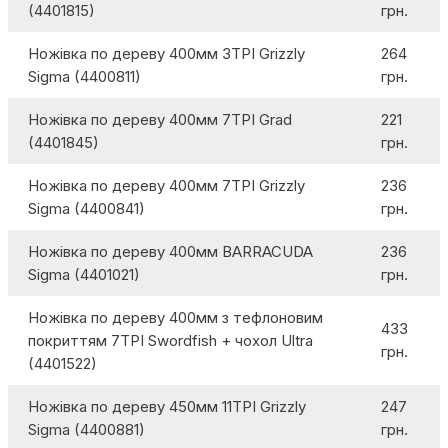
(4401815)
грн.
Ножівка по дереву 400мм 3TPI Grizzly
264
Sigma (4400811)
грн.
Ножівка по дереву 400мм 7TPI Grad
221
(4401845)
грн.
Ножівка по дереву 400мм 7TPI Grizzly
236
Sigma (4400841)
грн.
Ножівка по дереву 400мм BARRACUDA
236
Sigma (4401021)
грн.
Ножівка по дереву 400мм з тефлоновим
433
покриттям 7TPI Swordfish + чохол Ultra
грн.
(4401522)
Ножівка по дереву 450мм 11TPI Grizzly
247
Sigma (4400881)
грн.