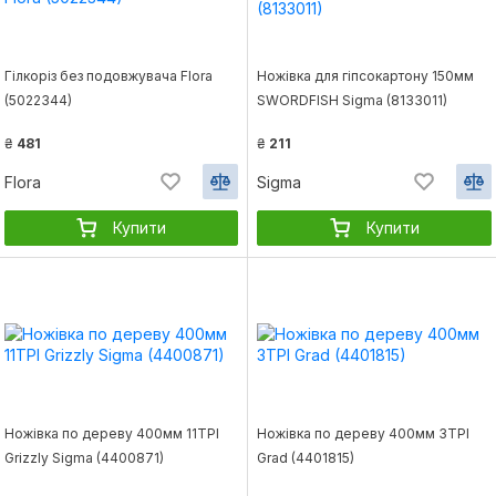
Гілкоріз без подовжувача Flora
Ножівка для гіпсокартону 150мм
(5022344)
SWORDFISH Sigma (8133011)
₴
481
₴
211
Flora
Sigma
Купити
Купити
Ножівка по дереву 400мм 11TPI
Ножівка по дереву 400мм 3TPI
Grizzly Sigma (4400871)
Grad (4401815)