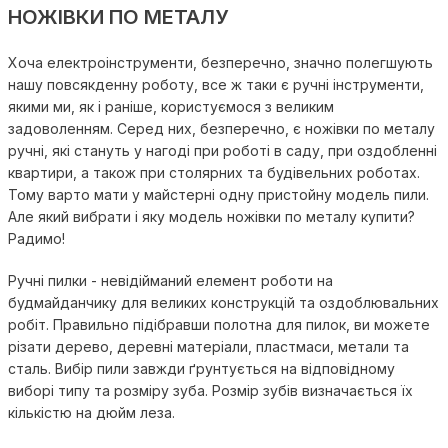
НОЖІВКИ ПО МЕТАЛУ
Хоча електроінструменти, безперечно, значно полегшують
нашу повсякденну роботу, все ж таки є ручні інструменти,
якими ми, як і раніше, користуємося з великим
задоволенням. Серед них, безперечно, є
ножівки по металу
ручні
, які стануть у нагоді при роботі в саду, при оздобленні
квартири, а також при столярних та будівельних роботах.
Тому варто мати у майстерні одну пристойну модель пили.
Але який вибрати і яку модель
ножівки по металу купити
?
Радимо!
Ручні пилки - невідійманий елемент роботи на
будмайданчику для великих конструкцій та оздоблювальних
робіт. Правильно підібравши полотна для пилок, ви можете
різати дерево, деревні матеріали, пластмаси, метали та
сталь. Вибір пили завжди ґрунтується на відповідному
виборі типу та розміру зуба. Розмір зубів визначається їх
кількістю на дюйм леза.