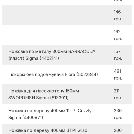
146
грн.
162
грн.
Ножовка по металу 300мм BARRACUDA
157
(пласт) Sigma (4402141)
грн.
481
Гілкоріз без подовжувача Flora (5022344)
грн.
Ножівка для гіпсокартону 150мм
211
SWORDFISH Sigma (8133011)
грн.
Ножівка по дереву 400мм 11TPI Grizzly
236
Sigma (4400871)
грн.
Ножівка по дереву 400мм 3TPI Grad
200