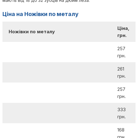
мають від 18 до 32 зубців на дюйм леза.
Ціна на Ножівки по металу
Ціна,
Ножівки по металу
грн.
257
грн.
261
грн.
257
грн.
333
грн.
168
грн.