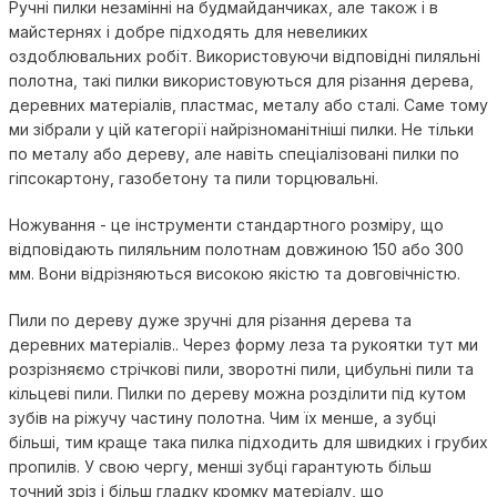
Ручні пилки незамінні на будмайданчиках, але також і в
майстернях і добре підходять для невеликих
оздоблювальних робіт. Використовуючи відповідні пиляльні
полотна, такі пилки використовуються для різання дерева,
деревних матеріалів, пластмас, металу або сталі. Саме тому
ми зібрали у цій категорії найрізноманітніші пилки. Не тільки
по металу або дереву, але навіть спеціалізовані пилки по
гіпсокартону, газобетону та пили торцювальні.
Ножування - це інструменти стандартного розміру, що
відповідають пиляльним полотнам довжиною 150 або 300
мм. Вони відрізняються високою якістю та довговічністю.
Пили по дереву дуже зручні для різання дерева та
деревних матеріалів.. Через форму леза та рукоятки тут ми
розрізняємо стрічкові пили, зворотні пили, цибульні пили та
кільцеві пили. Пилки по дереву можна розділити під кутом
зубів на ріжучу частину полотна. Чим їх менше, а зубці
більші, тим краще така пилка підходить для швидких і грубих
пропилів. У свою чергу, менші зубці гарантують більш
точний зріз і більш гладку кромку матеріалу, що