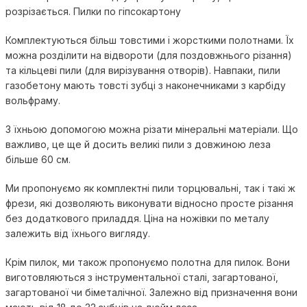
розрізається. Пилки по гіпсокартону
Комплектуються більш товстими і жорсткими полотнами. Їх
можна розділити на відвороти (для поздовжнього різання)
та кільцеві пили (для вирізування отворів). Навпаки, пили
газобетону мають товсті зубці з наконечниками з карбіду
вольфраму.
З їхньою допомогою можна різати мінеральні матеріали. Що
важливо, це ще й досить великі пили з довжиною леза
більше 60 см.
Ми пропонуємо як комплектні пили торцювальні, так і такі ж
фрези, які дозволяють виконувати відносно просте різання
без додаткового приладдя.
Ціна на ножівки по металу
залежить від їхнього вигляду.
Крім пилок, ми також пропонуємо полотна для пилок. Вони
виготовляються з інструментальної сталі, загартованої,
загартованої чи біметалічної. Залежно від призначення вони